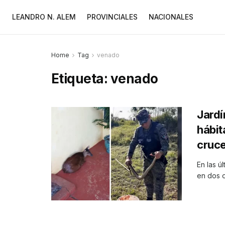
LEANDRO N. ALEM
PROVINCIALES
NACIONALES
Home
Tag
venado
Etiqueta:
venado
Jardí
hábit
cruc
En las ú
en dos o