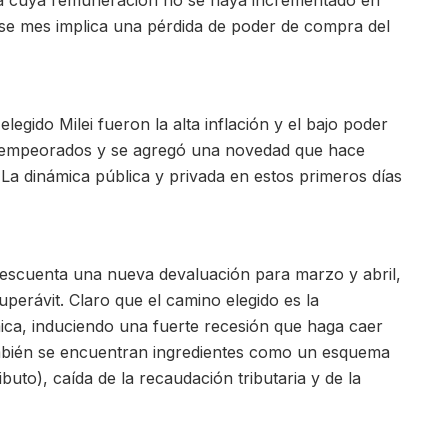
ada cuya remuneración no se haya incrementado en
ese mes implica una pérdida de poder de compra del
egido Milei fueron la alta inflación y el bajo poder
e empeorados y se agregó una novedad que hace
 La dinámica pública y privada en estos primeros días
o descuenta una nueva devaluación para marzo y abril,
 superávit. Claro que el camino elegido es la
mica, induciendo una fuerte recesión que haga caer
ambién se encuentran ingredientes como un esquema
uto), caída de la recaudación tributaria y de la